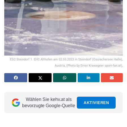
ESC Steindorf 1. EHC Althofen am 02.03.2023 in Steindorf (Ossiachersee Halle),
Austria, (Photo by Ernst Krawagner sport-fan.at),
Wählen Sie kehv.at als
AKTIVIEREN
bevorzugte Google-Quelle