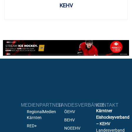
KEHV
MEDIENPARTNER
LANDESVERBÄNDE
KONTAKT
Kärntner
RegionalMedien
ÖEHV
Eishockeyverband
Kärnten
BEHV
– KEHV
RED+
NOEEHV
Landesverband