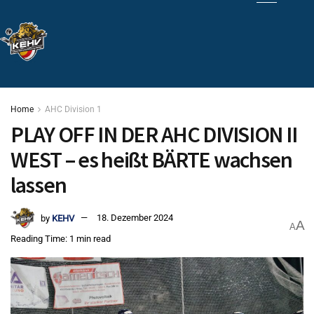
Home
AHC Division 1
PLAY OFF IN DER AHC DIVISION II
WEST – es heißt BÄRTE wachsen
lassen
by
KEHV
18. Dezember 2024
A
A
Reading Time: 1 min read