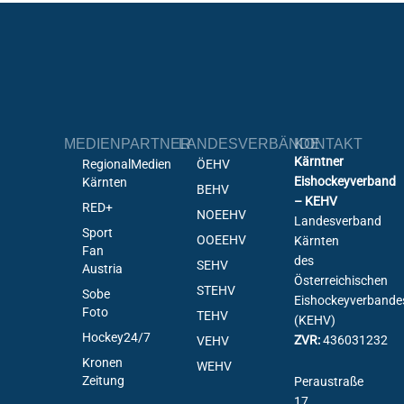
MEDIENPARTNER
LANDESVERBÄNDE
KONTAKT
Kärntner
RegionalMedien
ÖEHV
Eishockeyverband
Kärnten
BEHV
– KEHV
RED+
NOEEHV
Landesverband
Sport
OOEEHV
Kärnten
Fan
des
SEHV
Austria
Österreichischen
STEHV
Sobe
Eishockeyverbande
Foto
TEHV
(KEHV)
Hockey24/7
ZVR:
436031232
VEHV
Kronen
WEHV
Zeitung
Peraustraße
17