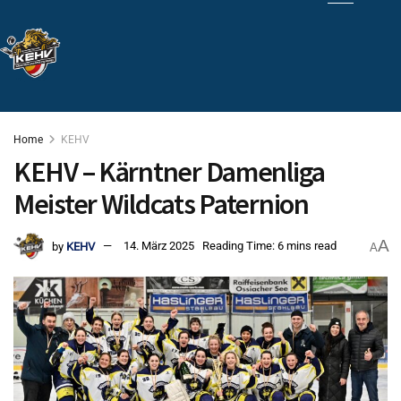
Home
KEHV
KEHV – Kärntner Damenliga
Meister Wildcats Paternion
A
by
KEHV
14. März 2025
Reading Time: 6 mins read
A