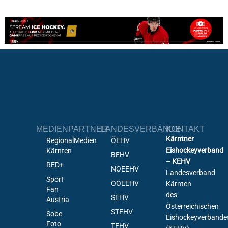
MEDIENPARTNER
LANDESVERBÄNDE
KONTAKT
Kärntner
RegionalMedien
ÖEHV
Eishockeyverband
Kärnten
BEHV
– KEHV
RED+
NOEEHV
Landesverband
Sport
OOEEHV
Kärnten
Fan
des
SEHV
Austria
Österreichischen
STEHV
Sobe
Eishockeyverbande
Foto
TEHV