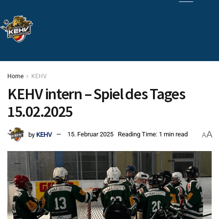
Home
KEHV
KEHV intern – Spiel des Tages
15.02.2025
A
by
KEHV
15. Februar 2025
Reading Time: 1 min read
A