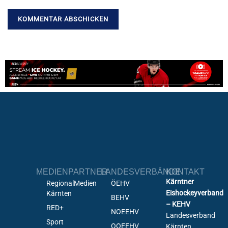
MEDIENPARTNER
LANDESVERBÄNDE
KONTAKT
Kärntner
RegionalMedien
ÖEHV
Eishockeyverband
Kärnten
BEHV
– KEHV
RED+
NOEEHV
Landesverband
Sport
OOEEHV
Kärnten