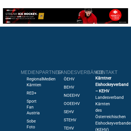
MEDIENPARTNER
LANDESVERBÄNDE
KONTAKT
Kärntner
RegionalMedien
ÖEHV
Eishockeyverband
Kärnten
BEHV
– KEHV
RED+
NOEEHV
Landesverband
Sport
OOEEHV
Kärnten
Fan
des
SEHV
Austria
Österreichischen
STEHV
Sobe
Eishockeyverbande
Foto
TEHV
(KEHV)