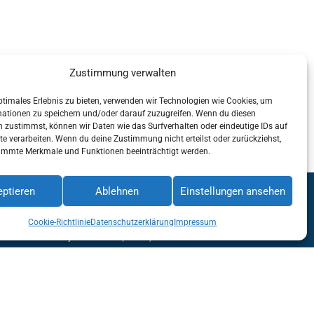
Zustimmung verwalten
ptimales Erlebnis zu bieten, verwenden wir Technologien wie Cookies, um
mationen zu speichern und/oder darauf zuzugreifen. Wenn du diesen
 zustimmst, können wir Daten wie das Surfverhalten oder eindeutige IDs auf
te verarbeiten. Wenn du deine Zustimmung nicht erteilst oder zurückziehst,
immte Merkmale und Funktionen beeinträchtigt werden.
ptieren
Ablehnen
Einstellungen ansehen
KONTAKT
Kärntner Eishockeyverband – KEHV
Landesverband Kärnten des Österreichischen
Cookie-Richtlinie
Datenschutzerklärung
Impressum
Eishockeyverbandes (KEHV)
ZVR:
436031232
Peraustraße 17
9500 Villach