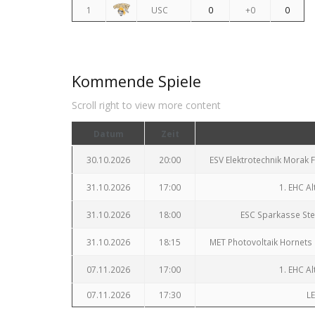
1
USC
0
+0
0
Kommende Spiele
Scroll right to view more content
Datum
Zeit
30.10.2026
20:00
ESV Elektrotechnik Morak 
31.10.2026
17:00
1. EHC A
31.10.2026
18:00
ESC Sparkasse Ste
31.10.2026
18:15
MET Photovoltaik Hornets 
07.11.2026
17:00
1. EHC A
07.11.2026
17:30
LE