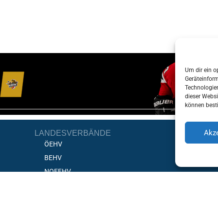
Um dir ein o
Geräteinfor
Technologien
dieser Websi
können best
Akze
LANDESVERBÄNDE
ÖEHV
BEHV
NOEEHV
OOEEHV
SEHV
STEHV