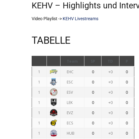
KEHV – Highlights und Inter
Video Playlist ->
KEHV Livestreams
TABELLE
Team
SP
TD
P
1
EHC
0
+0
0
1
ESC
0
+0
0
1
ESV
0
+0
0
1
LEK
0
+0
0
1
EVZ
0
+0
0
1
ECS
0
+0
0
1
HUB
0
+0
0