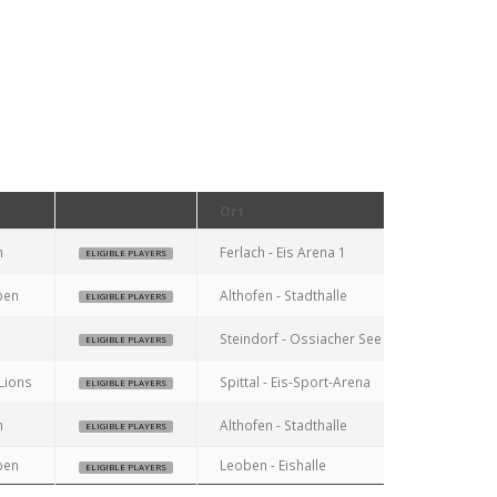
Ort
n
Ferlach - Eis Arena 1
ELIGIBLE PLAYERS
ben
Althofen - Stadthalle
ELIGIBLE PLAYERS
Steindorf - Ossiacher See Halle
ELIGIBLE PLAYERS
Lions
Spittal - Eis-Sport-Arena
ELIGIBLE PLAYERS
n
Althofen - Stadthalle
ELIGIBLE PLAYERS
ben
Leoben - Eishalle
ELIGIBLE PLAYERS