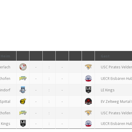
Heim
Gast
Ferlach
-
:
-
USC Pirates Velde
lthofen
-
:
-
UECR Eisbären Hu
indorf
-
:
-
LE Kings
Spittal
-
:
-
EV Zeltweg Murtal 
lthofen
-
:
-
USC Pirates Velde
 Kings
-
:
-
UECR Eisbären Hu