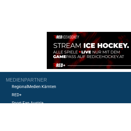
MEDIENPARTNER
RegionalMedien Kärnten
RED+
Sport Fan Austria
Sobe Foto
Hockey24/7
Kronen Zeitung