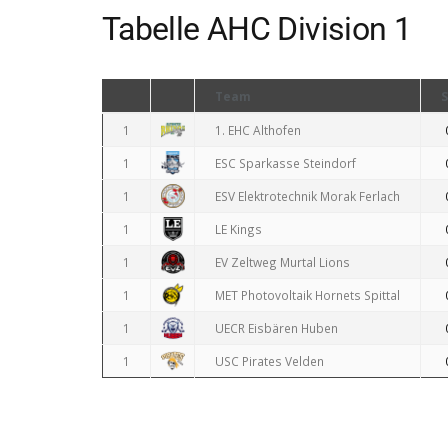
Tabelle AHC Division 1
Team
S
1
1. EHC Althofen
1
ESC Sparkasse Steindorf
1
ESV Elektrotechnik Morak Ferlach
1
LE Kings
1
EV Zeltweg Murtal Lions
1
MET Photovoltaik Hornets Spittal
1
UECR Eisbären Huben
1
USC Pirates Velden