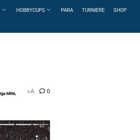
S
HOBBYCUPS
PARA
TURNIERE
SHOP
A
0
A
iga Mitte
,