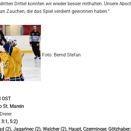
dritten Drittel konnten wir wieder besser mithalten. Unsere Absc
 an Zauchen, die das Spiel verdient gewonnen haben.“
Foto: Bernd Stefan
I OST
o St. Marein
Dreier
 3:1, 5:2)
d (2), Jagarinec (2), Walcher (2), Haupt, Czerminger, Götzhaber; 