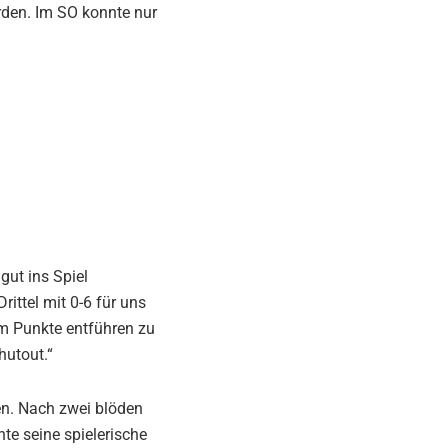
rden. Im SO konnte nur
gut ins Spiel
ittel mit 0-6 für uns
m Punkte entführen zu
hutout.“
ten. Nach zwei blöden
te seine spielerische