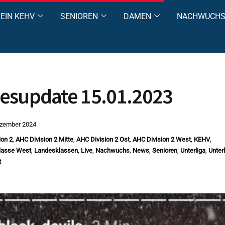
EIN KEHV
SENIOREN
DAMEN
NACHWUCH
esupdate 15.01.2023
ezember 2024
ion 2
,
AHC Division 2 Mitte
,
AHC Division 2 Ost
,
AHC Division 2 West
,
KEHV
,
lasse West
,
Landesklassen
,
Live
,
Nachwuchs
,
News
,
Senioren
,
Unterliga
,
Unterl
t