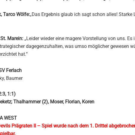
, Tarco Wölfe:
„Das Ergebnis glaub ich sagt schon alles! Starke 
 St. Marein:
„Leider wieder eine magere Vorstellung von uns. Es i
strategischer dagegenzuhalten, was umso möglicher gewesen wä
rzichtet hat.“
SV Ferlach
zky, Baumer
:3, 1:1)
Peketz; Thalhammer (2), Moser, Florian, Koren
A WEST
 Devils Prägraten II – Spiel wurde nach dem 1. Drittel abgebroch
pielbar.