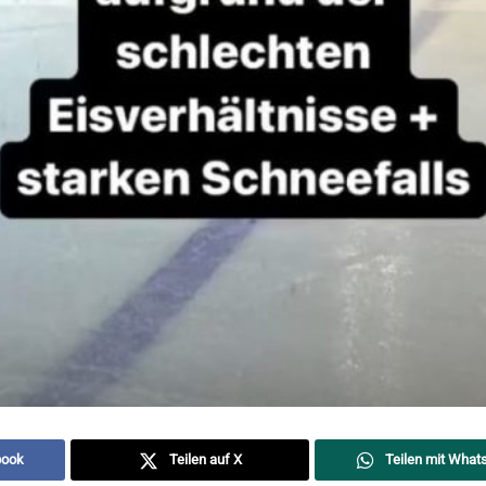
book
Teilen auf X
Teilen mit What