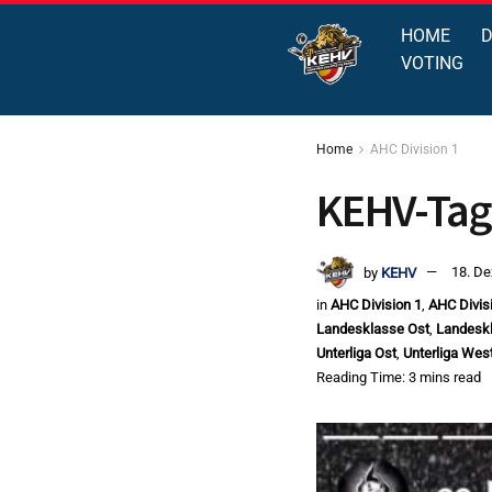
HOME
D
VOTING
Home
AHC Division 1
KEHV-Tag
by
KEHV
18. D
in
AHC Division 1
,
AHC Divis
Landesklasse Ost
,
Landesk
Unterliga Ost
,
Unterliga Wes
Reading Time: 3 mins read