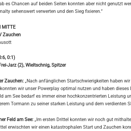
gab es Chancen auf beiden Seiten konnten aber nicht genutzt we
nalty sehenswert verwerten und den Sieg fixieren.“
I MITTE
LV Zauchen
ausott
:6, 0:1)
 Frei-Jarz (2), Wieltschnig, Spitzer
er Zauchen:
„Nach anfänglichen Startschwierigkeiten haben wir 
l konnten wir unser Powerplay optimal nutzen und haben dieses Dr
ld am See bedarf es immer einer hochkonzentrierten Leistung u
serem Tormann zu seiner starken Leistung und dem verdienten S
iner Feld am See:
„Im ersten Drittel konnten wir noch gut mithal
ittel erwischten wir einen katastrophalen Start und Zauchen konn