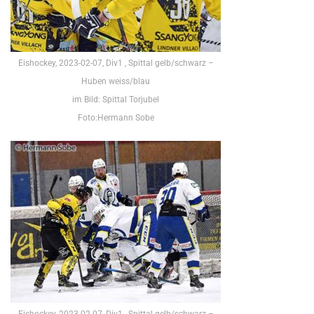
Eishockey, 2023-02-07, Div1 , Spittal gelb/schwarz –
Huben weiss/blau
im Bild: Spittal Torjubel
Foto:Hermann Sobe
Eishockey, 2023-02-07, Div1 , Spittal gelb/schwarz –