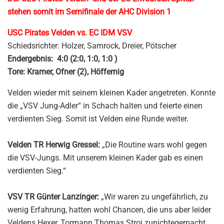
stehen somit im Semifinale der AHC Division 1
USC Pirates Velden vs. EC IDM VSV
Schiedsrichter: Holzer, Samrock, Dreier, Pötscher
Endergebnis: 4:0 (2:0, 1:0, 1:0 )
Tore: Kramer, Ofner (2), Höffernig
Velden
wieder mit seinem kleinen Kader angetreten. Konnte
die „
VSV
Jung-Adler
“ in Schach halten und feierte einen
verdienten Sieg. Somit ist
Velden
eine Runde weiter.
Velden
TR
Herwig
Gressel
:
„Die Routine
wars
wohl gegen
die
VSV-Jungs
. Mit unserem kleinen Kader gab es einen
verdienten Sieg.“
VSV
TR
Günter
Lanzinger
:
„Wir waren zu ungefährlich, zu
wenig Erfahrung, hatten wohl Chancen, die uns aber leider
Veldens
Hexer, Tormann
Thomas
Stroj
zunichtegemacht