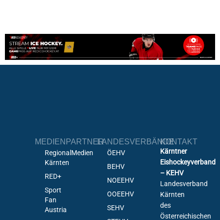
MEDIENPARTNER
LANDESVERBÄNDE
KONTAKT
Kärntner
RegionalMedien
ÖEHV
Eishockeyverband
Kärnten
BEHV
– KEHV
RED+
NOEEHV
Landesverband
Sport
OOEEHV
Kärnten
Fan
des
SEHV
Austria
Österreichischen