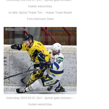
Huben weiss/blau
im Bild: Spittal Thaler Tim – Huben Trojer Robert
Foto:Hermann Sobe
Eishockey, 2023-02-07, Div1 , Spittal gelb/schwarz –
Huben weiss/blau