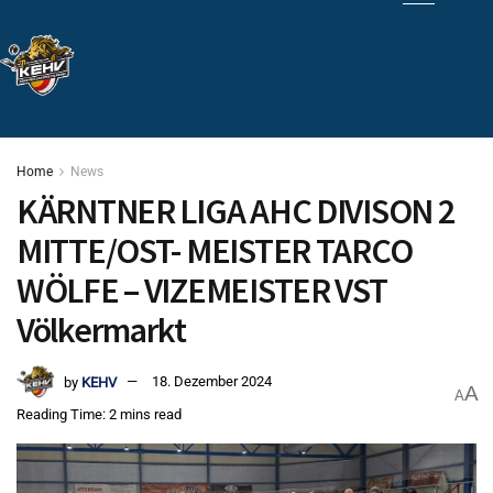
Home
News
KÄRNTNER LIGA AHC DIVISON 2
MITTE/OST- MEISTER TARCO
WÖLFE – VIZEMEISTER VST
Völkermarkt
by
KEHV
18. Dezember 2024
A
A
Reading Time: 2 mins read