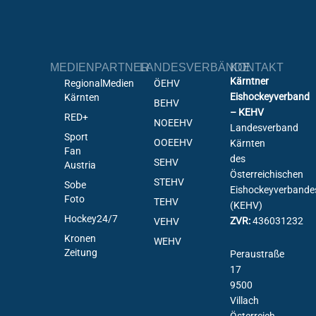
MEDIENPARTNER
LANDESVERBÄNDE
KONTAKT
Kärntner
RegionalMedien
ÖEHV
Eishockeyverband
Kärnten
BEHV
– KEHV
RED+
NOEEHV
Landesverband
Sport
OOEEHV
Kärnten
Fan
des
SEHV
Austria
Österreichischen
STEHV
Sobe
Eishockeyverbande
Foto
TEHV
(KEHV)
Hockey24/7
ZVR:
436031232
VEHV
Kronen
WEHV
Zeitung
Peraustraße
17
9500
Villach
Österreich