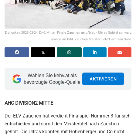
Eishockey, 2023-02-24, Div2 Mitte , Finale Zauchen gelb/blau - Ultras Spittal schwarz
orange im Bild: Zauchen Meister Foto:Hermann Sobe
Wählen Sie kehv.at als
AKTIVIEREN
bevorzugte Google-Quelle
AHC DIVISION2 MITTE
Der ELV Zauchen hat verdient Finalspiel Nummer 3 für sich
entschieden und somit den Meistertitel nach Zauchen
geholt. Die Ultras konnten mit Hohenberger und Co nicht