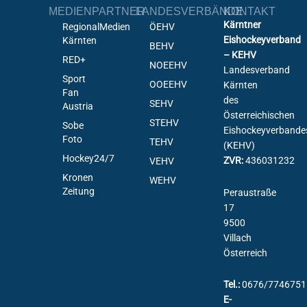
MEDIENPARTNER
LANDESVERBÄNDE
KONTAKT
Kärntner
RegionalMedien
ÖEHV
Eishockeyverband
Kärnten
BEHV
– KEHV
RED+
NOEEHV
Landesverband
Sport
OOEEHV
Kärnten
Fan
des
SEHV
Austria
Österreichischen
STEHV
Sobe
Eishockeyverbande
Foto
TEHV
(KEHV)
Hockey24/7
ZVR:
436031232
VEHV
Kronen
WEHV
Zeitung
Peraustraße
17
9500
Villach
Österreich
Tel.:
0676/7746751
E-